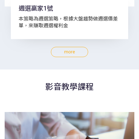
週選贏家1號
本策略為週選策略，根據大盤趨勢做週選價差
單，來賺取週選權利金
more
影音教學課程