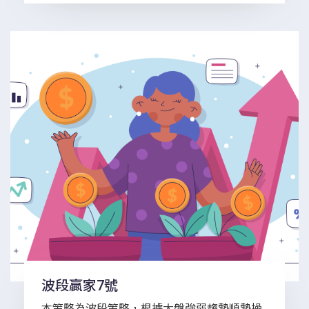
波段贏家7號
本策略為波段策略，根據大盤強弱趨勢順勢操