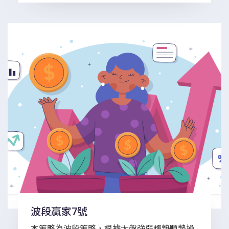
波段贏家7號
本策略為波段策略，根據大盤強弱趨勢順勢操