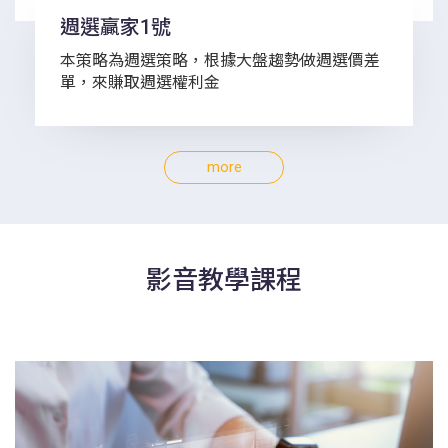
週選贏家1號
本策略為週選策略，根據大盤趨勢做週選價差
單，來賺取週選權利金
more
影音教學課程