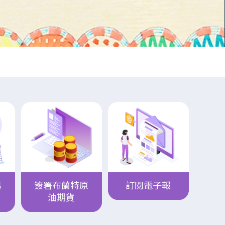
易
簽署布蘭特原
訂閱電子報
油期貨