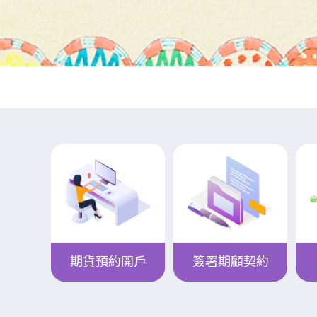
期貨預約開戶
簽署期顧契約