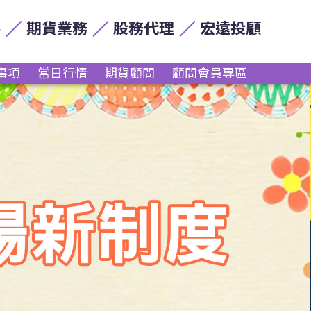
券
期貨業務
股務代理
宏遠投顧
事項
當日行情
期貨顧問
顧問會員專區