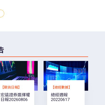
告
【期貨日報】
【總經數據】
宏遠證券選擇權
總經週報
日報20260806
20220617